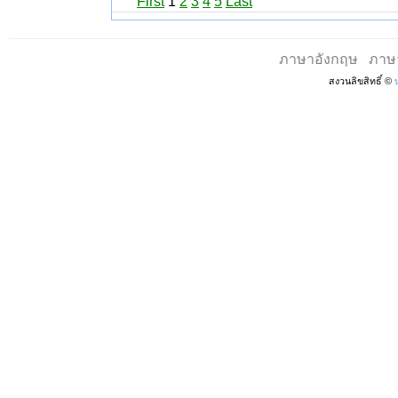
First
1
2
3
4
5
Last
ภาษาอังกฤษ
ภาษ
สงวนลิขสิทธิ์ ©