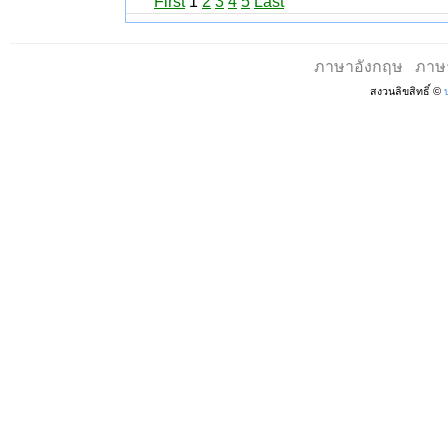
First
1
2
3
4
5
Last
ภาษาอังกฤษ
ภาษ
สงวนลิขสิทธิ์ ©