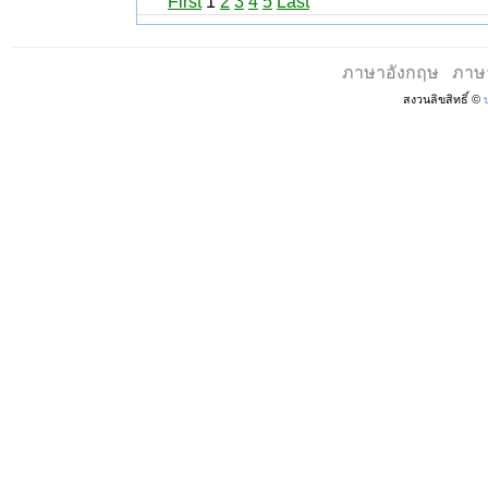
First
1
2
3
4
5
Last
ภาษาอังกฤษ
ภาษ
สงวนลิขสิทธิ์ ©