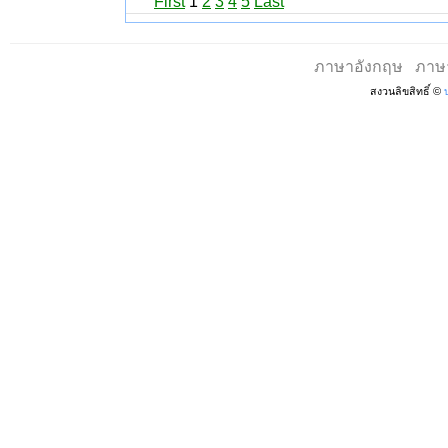
First
1
2
3
4
5
Last
ภาษาอังกฤษ
ภาษ
สงวนลิขสิทธิ์ ©